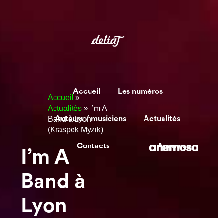
Accueil
Les numéros
Accueil
»
Actualités
»
I’m A
Band à Lyon
Auteurs / musiciens
Actualités
(Kraspek Myzik)
Contacts
Anamosa
I’m A
Band à
Lyon