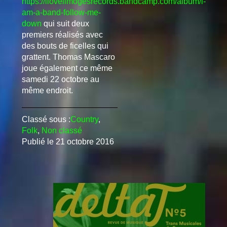
https://ilovelimogesrecords.bandcamp.com/album/i-
am-a-band-follow-me-
down
qui suit deux
premiers réalisés avec
des bouts de ficelles qui
grattent. Thomas Mascaro
joue également ce même
samedi 22 octobre au
même endroit.
Classé sous :
Country
,
Folk
,
Non classé
Publié le
21 octobre 2016