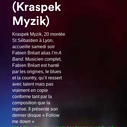
(Kraspek
Myzik)
Kraspek Myzik, 20 montée
St Sébastien à Lyon,
accueille samedi soir
Fabien Bréart alias
I’m A
Band
. Musicien complet,
Fabien Bréart est hanté
par les origines, le blues
et la country, qu’il ressert
avec talent mais pas
vraiment en copie
conforme tant par la
composition que la
reprise. Il présente son
dernier disque
« Follow
me down »