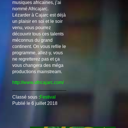
musiques africaines, j’ai
nommé Africajarc.
Lézarder à Cajarc est déjà
un plaisir en soi et le soir
venu, vous pourrez
découvrir tous ces talents
méconnus du grand
continent. On vous refile le
programme, allez-y, vous
ne regretterez pas et ça
vous changera des méga
productions mainstream.
http://www.africajarc.com/
Classé sous :
Festival
Publié le
6 juillet 2018