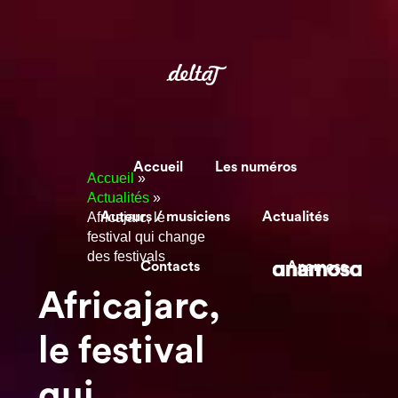
Accueil
Les numéros
Accueil
»
Actualités
»
Africajarc, le
Auteurs / musiciens
Actualités
festival qui change
des festivals
Contacts
Anamosa
Africajarc,
le festival
qui