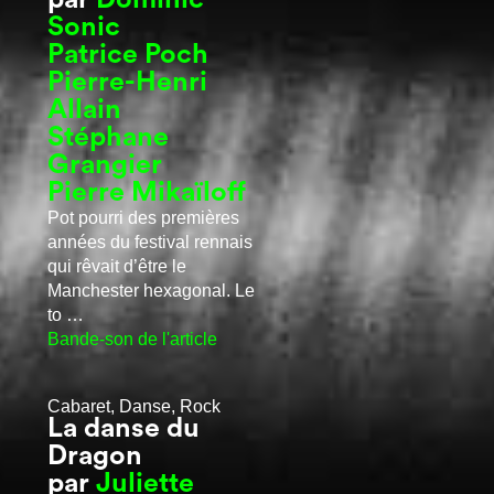
Sonic
Patrice Poch
Pierre-Henri
Allain
Stéphane
Grangier
Pierre Mikaïloff
Pot pourri des premières
années du festival rennais
qui rêvait d’être le
Manchester hexagonal. Le
to …
Bande-son de l'article
Cabaret, Danse, Rock
La danse du
Dragon
par
Juliette