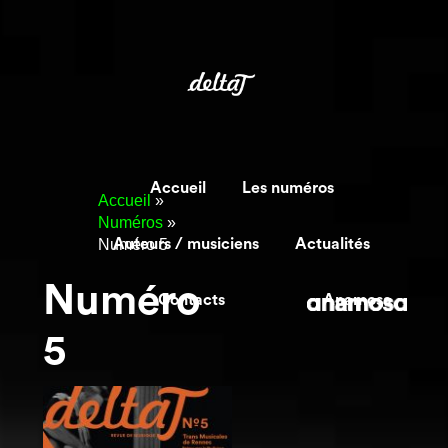
Accueil
Les numéros
Accueil
»
Numéros
»
Numéro 5
Auteurs / musiciens
Actualités
Numéro
Contacts
Anamosa
5