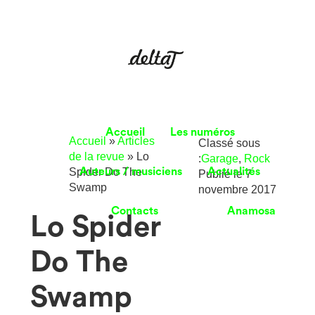
Accueil
Les numéros
Accueil
»
Articles
Classé sous
de la revue
»
Lo
:
Garage
,
Rock
Spider Do The
Auteurs / musiciens
Actualités
Publié le
7
Swamp
novembre 2017
Contacts
Anamosa
Lo Spider
Do The
Swamp