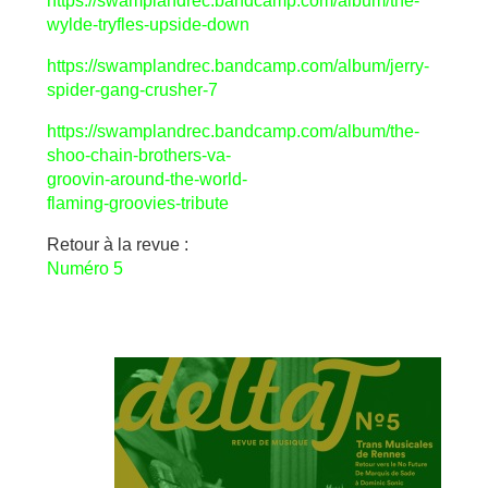
https://swamplandrec.bandcamp.com/album/the-
wylde-tryfles-upside-down
https://swamplandrec.bandcamp.com/album/jerry-
spider-gang-crusher-7
https://swamplandrec.bandcamp.com/album/the-
shoo-chain-brothers-va-
groovin-around-the-world-
flaming-groovies-tribute
Retour à la revue :
Numéro 5