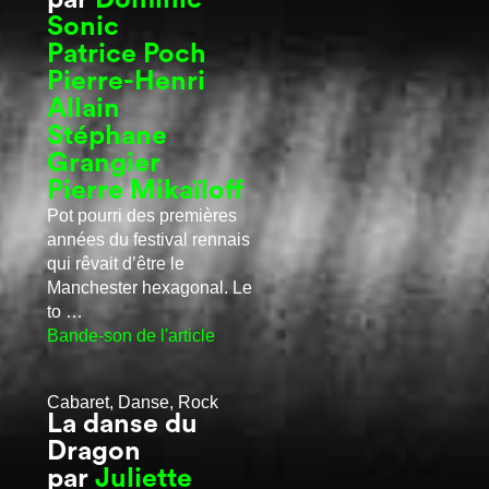
Sonic
Patrice Poch
Pierre-Henri
Allain
Stéphane
Grangier
Pierre Mikaïloff
Pot pourri des premières
années du festival rennais
qui rêvait d’être le
Manchester hexagonal. Le
to …
Bande-son de l'article
Cabaret, Danse, Rock
La danse du
Dragon
par
Juliette