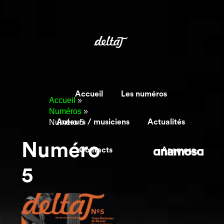
Accueil
Les numéros
Accueil
»
Numéros
»
Numéro 5
Auteurs / musiciens
Actualités
Numéro
Contacts
Anamosa
5