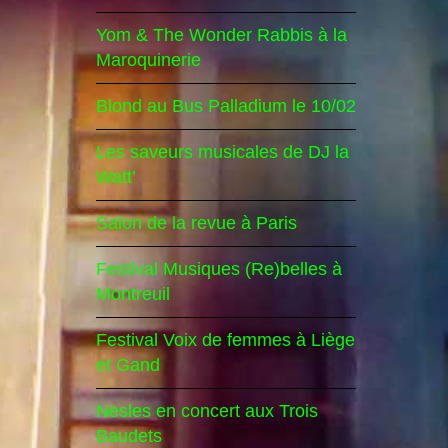
Yom & The Wonder Rabbis à la
Maroquinerie
Blond au Bus Palladium le 10/02
Les saveurs musicales de DJ la
Watt’
Salon de la revue à Paris
Festival Musiques (Re)belles à
Montreuil
Festival Voix de femmes à Liège
et Gand
Nesles en concert aux Trois
Baudets