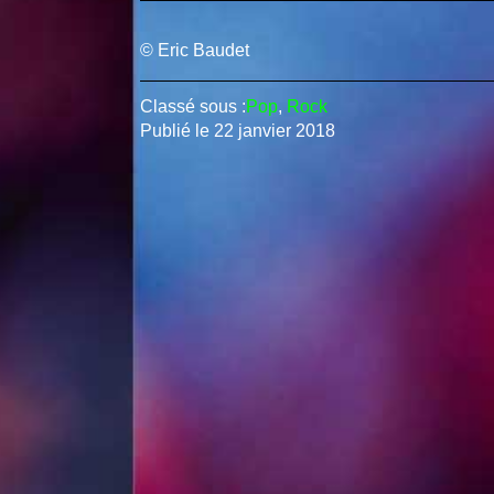
© Eric Baudet
Classé sous :
Pop
,
Rock
Publié le
22 janvier 2018