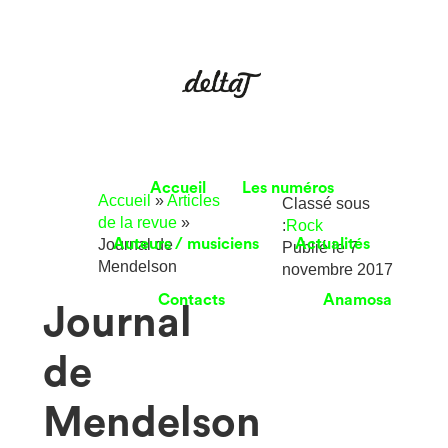
Accueil
Les numéros
Accueil
»
Articles
Classé sous
de la revue
»
:
Rock
Journal de
Auteurs / musiciens
Actualités
Publié le
7
Mendelson
novembre 2017
Contacts
Anamosa
Journal
de
Mendelson