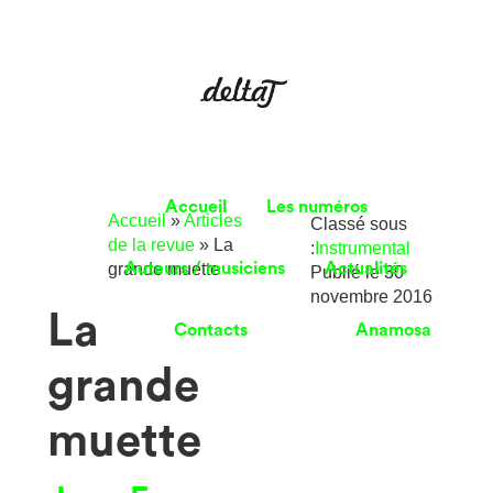
Accueil
Les numéros
Accueil
»
Articles
Classé sous
de la revue
»
La
:
Instrumental
grande muette
Auteurs / musiciens
Actualités
Publié le
30
novembre 2016
La
Contacts
Anamosa
grande
muette