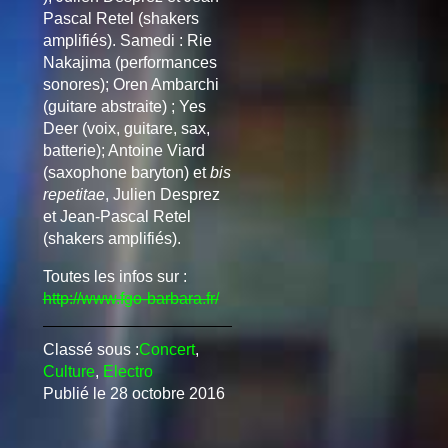
Pascal Retel
(shakers
amplifiés). Samedi : Rie
Nakajima (performances
sonores); Oren Ambarchi
(guitare abstraite) ; Yes
Deer (voix, guitare, sax,
batterie); Antoine Viard
(saxophone baryton) et
bis
repetitae
, Julien Desprez
et
Jean-Pascal Retel
(shakers amplifiés).
Toutes les infos sur :
http://www.fgo-barbara.fr/
Classé sous :
Concert
,
Culture
,
Electro
Publié le
28 octobre 2016