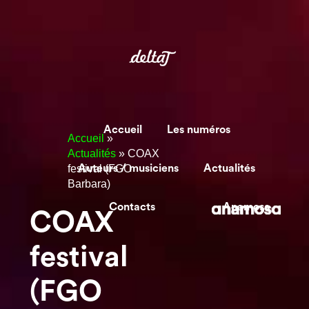
Accueil
Les numéros
Accueil
»
Actualités
»
COAX
festival (FGO
Auteurs / musiciens
Actualités
Barbara)
Contacts
Anamosa
COAX
festival
(FGO