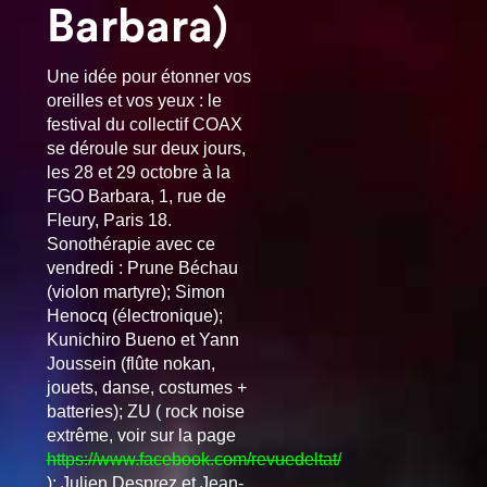
Barbara)
Une idée pour étonner vos
oreilles et vos yeux : le
festival du collectif COAX
se déroule sur deux jours,
les 28 et 29 octobre à la
FGO Barbara, 1, rue de
Fleury, Paris 18.
Sonothérapie avec ce
vendredi : Prune Béchau
(violon martyre); Simon
Henocq (électronique);
Kunichiro Bueno et Yann
Joussein (flûte nokan,
jouets, danse, costumes +
batteries); ZU ( rock noise
extrême, voir sur la page
https://www.facebook.com/revuedeltat/
);
Julien Desprez et
Jean-