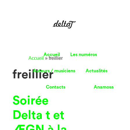
Accueil
Les numéros
Accueil
»
freillier
freillier
Auteurs / musiciens
Actualités
Contacts
Anamosa
Soirée
Delta t et
ÆGN à la