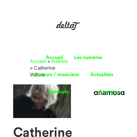
Accueil
Les numéros
Accueil
»
Auteurs
»
Catherine
Watine
Auteurs / musiciens
Actualités
Contacts
Anamosa
Catherine