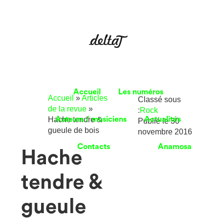
Accueil
Les numéros
Accueil
»
Articles
Classé sous
de la revue
»
:
Rock
Hache tendre &
Auteurs / musiciens
Actualités
Publié le
30
gueule de bois
novembre 2016
Contacts
Anamosa
Hache
tendre &
gueule