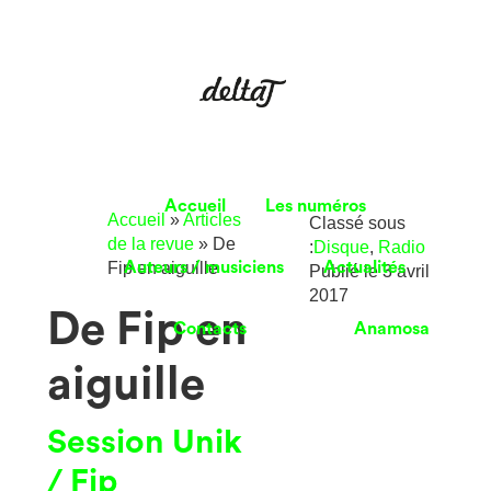
Accueil
Les numéros
Accueil
»
Articles
Classé sous
de la revue
»
De
:
Disque
,
Radio
Fip en aiguille
Auteurs / musiciens
Actualités
Publié le
3 avril
2017
De Fip en
Contacts
Anamosa
aiguille
Session Unik
/ Fip